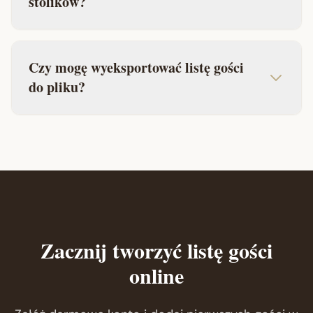
stolików?
Czy mogę wyeksportować listę gości
do pliku?
Zacznij tworzyć listę gości
online